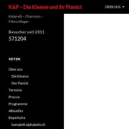
SPRINGE ZUM I
Suchen
K&P – Die Kleene und ihr Pianist
ÜBER UNS
Kabarett – Chansons –
Filmschlager
Besucher seit 2011
571204
SEITEN
Über uns
Die Kleene
Der Pianist
Termine
Presse
Programme
Aktuelles
Repertoire
komplett alphabetisch